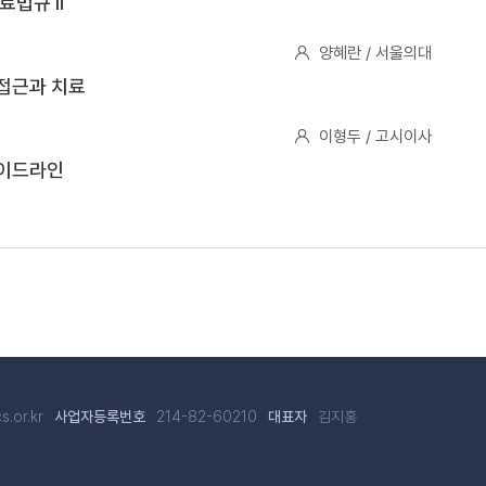
료법규 Ⅱ
양혜란 / 서울의대
접근과 치료
이형두 / 고시이사
가이드라인
s.or.kr
214-82-60210
김지홍